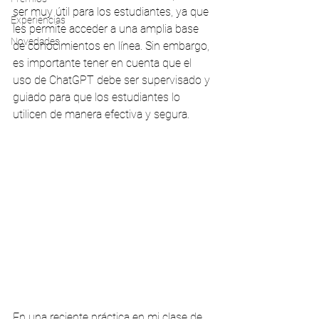
ser muy útil para los estudiantes, ya que 
Experiencias
les permite acceder a una amplia base 
Novedades
de conocimientos en línea. Sin embargo, 
es importante tener en cuenta que el 
uso de ChatGPT debe ser supervisado y 
guiado para que los estudiantes lo 
utilicen de manera efectiva y segura.
En una reciente práctica en mi clase de 