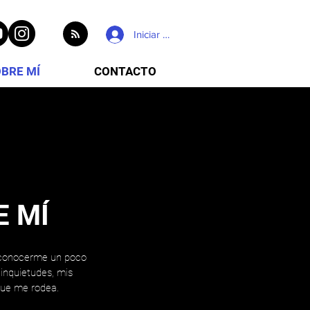
Iniciar sesión
BRE MÍ
CONTACTO
E MÍ
 conocerme un poco
 inquietudes, mis
 que me rodea.