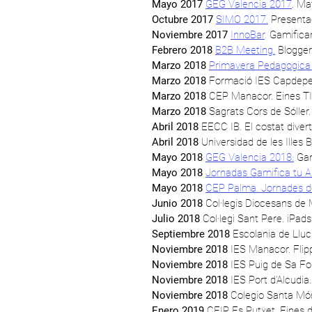
Mayo 2017
GEG Valencia 2017
. Ma
Octubre 2017
SIMO 2017.
Presenta
Noviembre 2017
InnoBar
.
Gamifican
Febrero 2018
B2B Meeting.
Blogger
Marzo 2018
Primavera Pedagogic
Marzo 2018
Formació IES Capdeper
Marzo 2018
CEP Manacor. Eines T
Marzo 2018
Sagrats Cors de Sóller
Abril 2018
EECC IB. El costat divert
Abril 2018
Universidad de les Illes 
Mayo 2018
GEG Valencia 2018.
Gam
Mayo 2018
Jornadas Gamifica tu A
Mayo 2018
CEP Palma. Jornades d
Junio 2018
Col·legis Diocesans de M
Julio 2018
Col·legi Sant Pere. iPads:
Septiembre 2018
Escolania de Lluc
Noviembre 2018
IES Manacor. Fli
Noviembre 2018
IES Puig de Sa Fo
Noviembre 2018
IES Port d'Alcudi
Noviembre 2018
Colegio Santa Món
Enero 2019
CEIP Es Putxet. Eines d