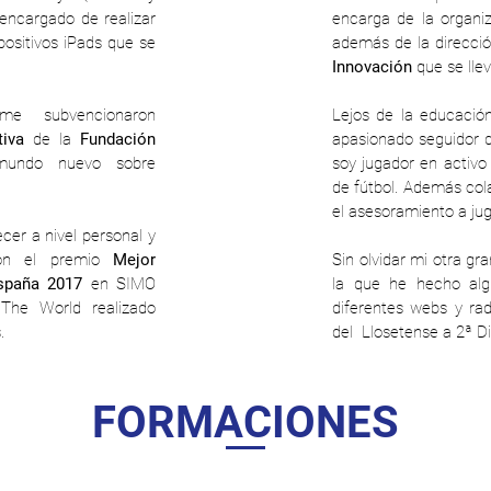
encargado de realizar
encarga de la organi
positivos iPads que se
además de la direcci
Innovación
que se llev
me subvencionaron
Lejos de la educación
tiva
de la
Fundación
apasionado seguidor de
undo nuevo sobre
soy jugador en activo
de fútbol. Además cola
el asesoramiento a jug
er a nivel personal y
aron el premio
Mejor
Sin olvidar mi otra gr
España 2017
en SIMO
la que he hecho alg
The World realizado
diferentes webs y ra
.
del Llosetense a 2ª D
FORMACIONES