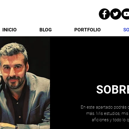
INICIO
BLOG
PORTFOLIO
SO
SOBR
En este apartado podrás
más. Mis estudios, mis
aficiones y todo lo