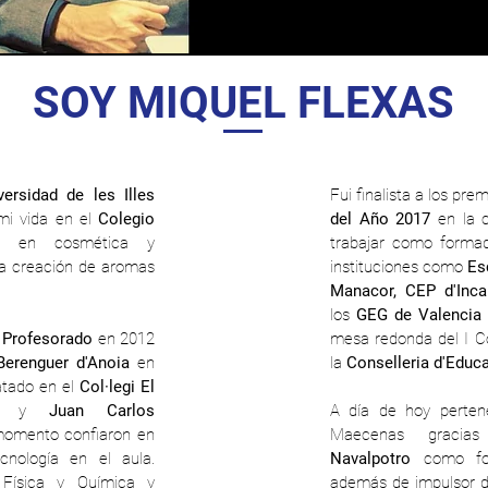
SOY MIQUEL FLEXAS
versidad de les Illes
Fui finalista a los pr
mi vida en el
Colegio
del Año
2017
en la c
é en cosmética y
trabajar como formad
a creación de aromas
instituciones como
Es
Manacor, CEP d'Inca.
los
GEG de Valencia
 Profesorado
en 2012
mesa redonda del I C
Berenguer d'Anoia
en
la
Conselleria d'Educa
ratado en el
Col·legi El
ga
y
Juan Carlos
A día de hoy perten
momento confiaron en
Maecenas graci
cnología en el aula.
Navalpotro
como for
, Física y Química y
además de impulsor d