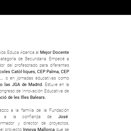
emios Educa Abanca al
Mejor Docente
ategoría de Secundaria. Empecé a
or del profesorado para diferentes
coles Catòl·liques, CEP Palma, CEP
..
o en jornadas educativas como
 o las JGA de Madrid.
Estuve en la
ongreso de Innovación Educativa de
ció de les Illes Balears.
ezco a la familia de la Fundación
as a la confianza de
José
mador y director de proyectos,
el proyecto
Innova Mallorca
que se