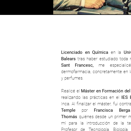
Licenciado en Química
en la
Uni
Balears
tras haber estudiado toda 
Sant Francesc,
me especialic
dermofarmacia, concretamente en l
y perfumes.
Realicé el
Máster en Formación del
realizando las prácticas en el
IES 
Inca. Al finalizar el máster, fui cont
Temple
por
Francisca Ber
Thomás
quiénes desde un primer 
mí para la introducción de la te
Profesor de Tecnología, Biología