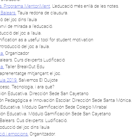
ars. Programa MentoriMent
. L'educació més enllà de les notes.
 Balears.
Taula redona de clausura.
ó del joc dins l'aula
nvi de mirada a l'educació.
ucció del joc a l'aula.
fication as a useful tool for student motivation
troducció del joc a l'aula.
a.
Organizador
Balears. Curs d'experts Ludificació
a.
Taller BreakOut Edu
prenentatge mitjançant el joc.
ula 2019.
Salvemos El Quijote
ncesc. Tecnologia, i ara què?
ión Educativa. Dirección Sede San Cayetano
ón Pedagógica e Innovación Escolar. Dirección Sede Santa Mónica.
Educativa. Módulo Gamificación Sede Colegio Mirabal
ión Educativa. Módulo Gamificación Sede San Cayetano
 Balears. Cus d'experts: Ludificació.
ducció del joc dins l'aula
ió i emocions.
Organitzador.