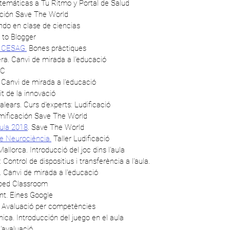
temáticas a Tu Ritmo y Portal de Salud
ción Save The World
do en clase de ciencias
 to Blogger
a CESAG.
Bones pràctiques
a. Canvi de mirada a l'educació
IC
. Canvi de mirada a l'educació
it de la innovació
Balears. Curs d'experts: Ludificació
ificación Save The World
ula 2018
. Save The World
e Neurociència.
Taller Ludificació
allorca. Introducció del joc dins l'aula
 Control de dispositius i transferència a l'aula.
. Canvi de mirada a l'educació
pped Classroom
nt. Eines Google
a. Avaluació per competències
ica. Introducción del juego en el aula
'avaluació.