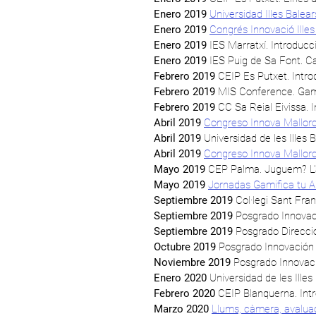
Enero 2019
Universidad Illes Bale
Enero 2019
Congrés Innovació Illes
Enero 2019
IES Marratxí. Introducci
Enero 2019
IES Puig de Sa Font. Ca
Febrero 2019
CEIP Es Putxet. Introd
Febrero 2019
MIS Conference.
Gami
Febrero 2019
CC Sa Reial Eivissa. In
Abril 2019
Congreso Innova Mallorc
Abril 2019
Universidad de les Illes 
Abril 2019
Congreso Innova Mallorc
Mayo 2019
CEP Palma. Juguem? L'a
Mayo 2019
Jornadas Gamifica tu A
Septiembre 2019
Col·legi Sant Fra
Septiembre 2019
Posgrado Innovac
Septiembre 2019
Posgrado Direcci
Octubre 2019
Posgrado Innovación 
Noviembre 2019
Posgrado Innovac
Enero 2020
Universidad de les Illes
Febrero 2020
CEIP Blanquerna. Intro
Marzo 2020
Llums, càmera, avaluac